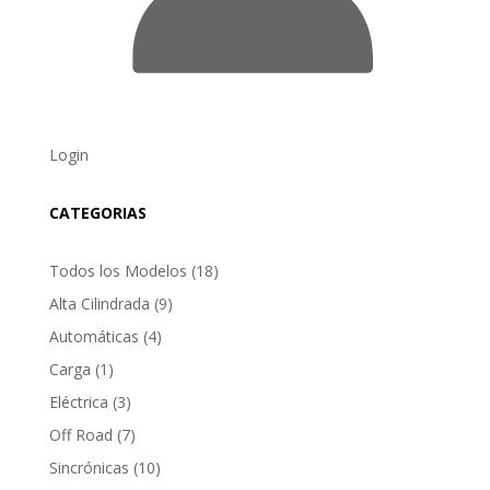
Login
CATEGORIAS
18
Todos los Modelos
18
products
9
Alta Cilindrada
9
products
4
Automáticas
4
products
1
Carga
1
product
3
Eléctrica
3
products
7
Off Road
7
products
10
Sincrónicas
10