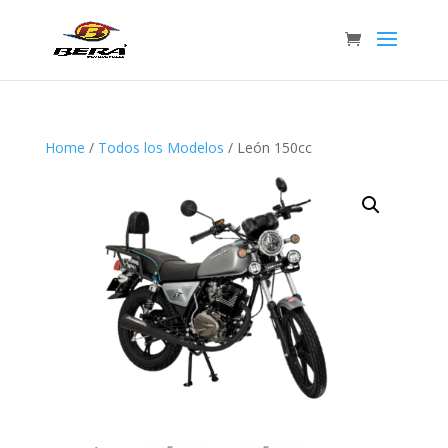
Home
/
Todos los Modelos
/ León 150cc