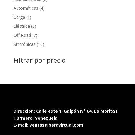
products
4
Automáticas
4
products
1
Carga
1
product
3
Eléctrica
3
products
7
Off Road
7
products
10
Sincrónicas
10
products
Filtrar por precio
Dirección: Calle este 1, Galpón N° 64, La Morita I,
Turmero, Venezuela
E-mail: ventas@beravirtual.com